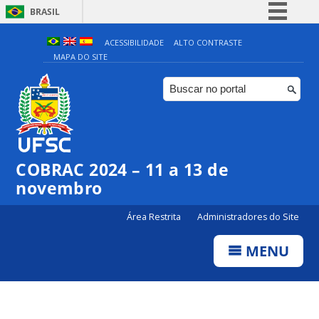
BRASIL
Simplifique!
ACESSIBILIDADE
ALTO CONTRASTE
MAPA DO SITE
Comunica BR
Participe
Acesso à informação
Legislação
Canais
COBRAC 2024 – 11 a 13 de
novembro
Área Restrita
Administradores do Site
MENU