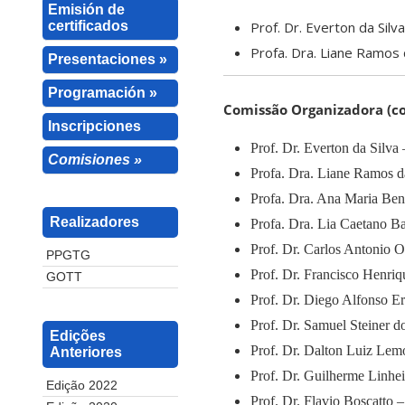
Emisión de
certificados
Prof. Dr. Everton da Sil
Profa. Dra. Liane Ramos
Presentaciones »
Programación »
Comissão Organizadora (co
Inscripciones
Prof. Dr. Everton da Sil
Comisiones »
Profa. Dra. Liane Ramos 
Profa. Dra. Ana Maria B
Realizadores
Profa. Dra. Lia Caetano 
Prof. Dr. Carlos Antonio
PPGTG
Prof. Dr. Francisco Henr
GOTT
Prof. Dr. Diego Alfonso
Prof. Dr. Samuel Steiner
Edições
Prof. Dr. Dalton Luiz Lem
Anteriores
Prof. Dr. Guilherme Linhe
Edição 2022
Prof. Dr. Flavio Boscatto