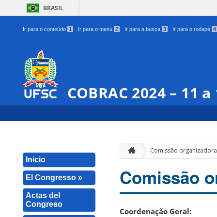
BRASIL
Ir para o conteúdo
1
Ir para o menu
2
Ir para a busca
3
Ir para o rodapé
4
COBRAC 2024 – 11 a
Comissão organizador
Inicio
Comissão o
El Congresso »
Actas del
Congreso
Coordenação Geral: