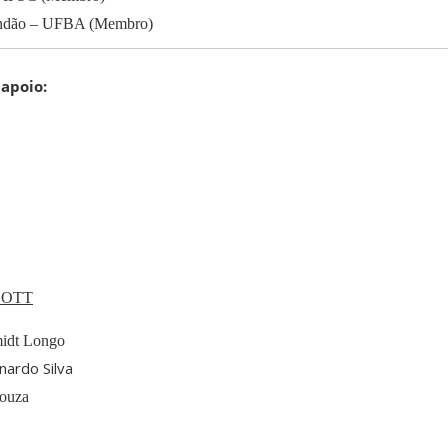
randão – UFBA (Membro)
 apoio:
 GOTT
idt Longo
nardo Silva
Souza