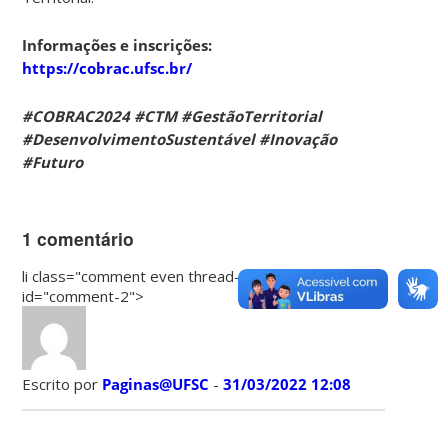
Informações e inscrições:
https://cobrac.ufsc.br/
#COBRAC2024 #CTM #GestãoTerritorial
#DesenvolvimentoSustentável #Inovação
#Futuro
1 comentário
li class="comment even thread-even depth-1"
id="comment-2">
Escrito por
Paginas@UFSC
-
31/03/2022 12:08