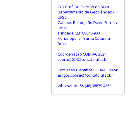
C/O Prof. Dr. Everton da Silva
Departamento de Geociências -
UFSC
Campus Reitor João David Ferreira
Lima
Trindade CEP 88040-900
Florianópolis - Santa Catarina -
Brasil
Coordenação COBRAC 2024:
cobrac2024@contato.ufsc.br
Comissão Cientifica COBRAC 2024:
artigos.cobrac@contato.ufsc.br
WhatsApp: +55 (48) 98879-4368