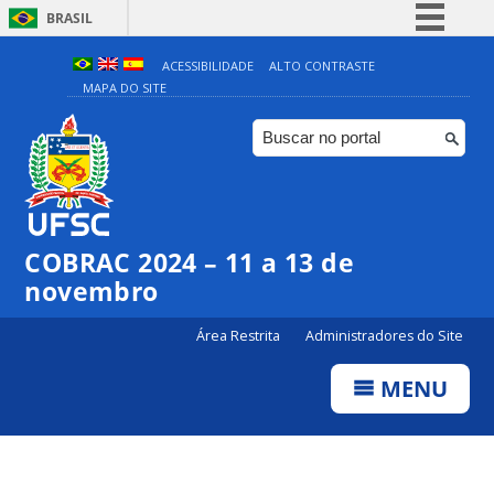
BRASIL
Simplifique!
ACESSIBILIDADE
ALTO CONTRASTE
MAPA DO SITE
Comunica BR
Participe
Acesso à informação
Legislação
Canais
COBRAC 2024 – 11 a 13 de
novembro
Área Restrita
Administradores do Site
MENU