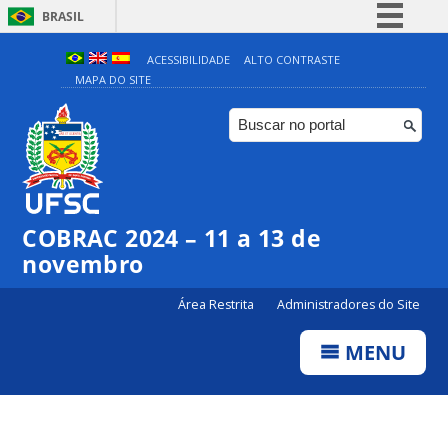
BRASIL
Simplifique!
ACESSIBILIDADE
ALTO CONTRASTE
MAPA DO SITE
Comunica BR
Participe
Acesso à informação
Legislação
Canais
COBRAC 2024 – 11 a 13 de
novembro
Área Restrita
Administradores do Site
MENU