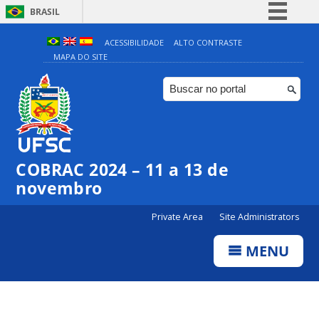
BRASIL
Simplifique!
ACESSIBILIDADE
ALTO CONTRASTE
MAPA DO SITE
Comunica BR
Participe
Acesso à informação
Legislação
Canais
COBRAC 2024 – 11 a 13 de
novembro
Private Area
Site Administrators
MENU