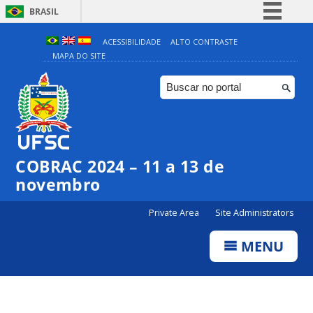
BRASIL
Simplifique!
ACESSIBILIDADE
ALTO CONTRASTE
MAPA DO SITE
Comunica BR
Participe
Acesso à informação
Legislação
Canais
COBRAC 2024 – 11 a 13 de
novembro
Private Area
Site Administrators
MENU