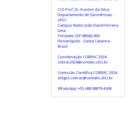
C/O Prof. Dr. Everton da Silva
Departamento de Geociências -
UFSC
Campus Reitor João David Ferreira
Lima
Trindade CEP 88040-900
Florianópolis - Santa Catarina -
Brasil
Coordenação COBRAC 2024:
cobrac2024@contato.ufsc.br
Comissão Cientifica COBRAC 2024:
artigos.cobrac@contato.ufsc.br
WhatsApp: +55 (48) 98879-4368