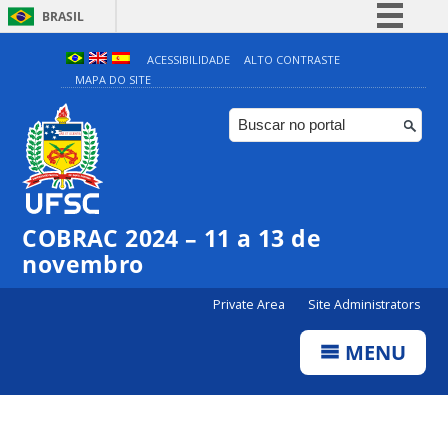
BRASIL
Simplifique!
ACESSIBILIDADE
ALTO CONTRASTE
MAPA DO SITE
Comunica BR
Participe
Acesso à informação
Legislação
Canais
COBRAC 2024 – 11 a 13 de
novembro
Private Area
Site Administrators
MENU