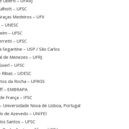
e Uberti – UFRRJ
uilhott – UFSC
 Graças Medeiros – UFV
g – UNESC
heim – UFSC
erretti – UFSC
a Segantine – USP / São Carlos
eal de Menezes – UFRJ
Goerl – UFSC
ro Ribas – UDESC
ntos da Rocha – UFRGS
off – EMBRAPA
de França – IFSC
o – Universidade Nova de Lisboa, Portugal
do de Azevedo – UNIFEI
 dos Santos – UFSC