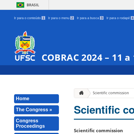
BRASIL
Ir para o conteúdo
1
Ir para o menu
2
Ir para a busca
3
Ir para o rodapé
4
COBRAC 2024 – 11 a
Scientific commission
Home
Scientific 
The Congress »
Congress
Proceedings
Scientific commission