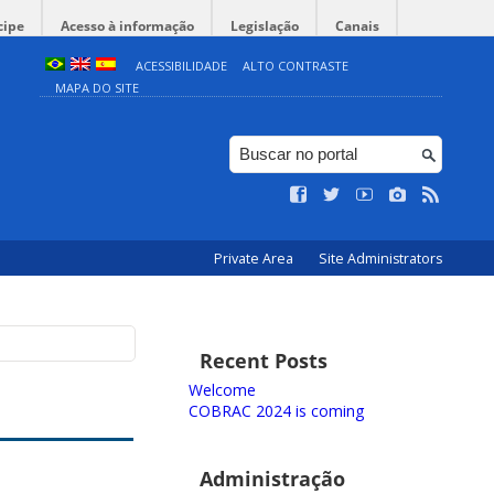
cipe
Acesso à informação
Legislação
Canais
ACESSIBILIDADE
ALTO CONTRASTE
MAPA DO SITE
Private Area
Site Administrators
Recent Posts
Welcome
COBRAC 2024 is coming
Administração