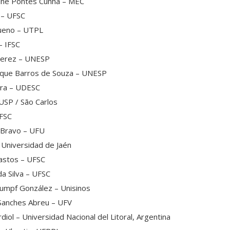
eline Pontes Cunha – MEC
a – UFSC
Bueno – UTPL
– IFSC
a Jerez – UNESP
ique Barros de Souza – UNESP
ira – UDESC
– USP / São Carlos
IFSC
a Bravo – UFU
 Universidad de Jaén
Bastos – UFSC
a Silva – UFSC
tumpf González – Unisinos
 Sanches Abreu – UFV
iol – Universidad Nacional del Litoral, Argentina