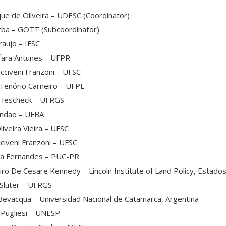
que de Oliveira – UDESC (Coordinator)
Erba – GOTT (Subcoordinator)
raujo – IFSC
uffara Antunes – UFPR
cciveni Franzoni – UFSC
 Tenório Carneiro – UFPE
s Iescheck – UFRGS
randão – UFBA
liveira Vieira – UFSC
cciveni Franzoni – UFSC
ania Fernandes – PUC-PR
iro De Cesare Kennedy – Lincoln Institute of Land Policy, Estado
 Sluter – UFRGS
o Bevacqua – Universidad Nacional de Catamarca, Argentina
 Pugliesi – UNESP