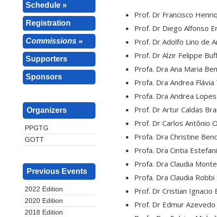
Schedule »
Prof. Dr Francisco Henri
Registration
Prof. Dr Diego Alfonso 
Commissions »
Prof. Dr Adolfo Lino de A
Prof. Dr Alzir Felippe B
Supporters
Profa. Dra Ana Maria Ben
Sponsors
Profa. Dra Andrea Flávia
Profa. Dra Andrea Lope
Prof. Dr Artur Caldas B
Organizers
Prof. Dr Carlos Antônio O
PPGTG
Profa. Dra Christine Ben
GOTT
Profa. Dra Cintia Estef
Profa. Dra Claudia Monte
Previous Events
Profa. Dra Claudia Robbi
2022 Edition
Prof. Dr Cristian Ignaci
2020 Edition
Prof. Dr Edmur Azevedo
2018 Edition