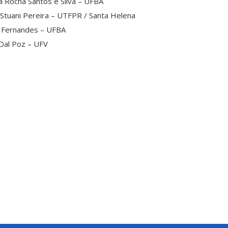
a Rocha Santos e Silva – UFBA
 Stuani Pereira – UTFPR / Santa Helena
ra Fernandes – UFBA
 Dal Poz – UFV