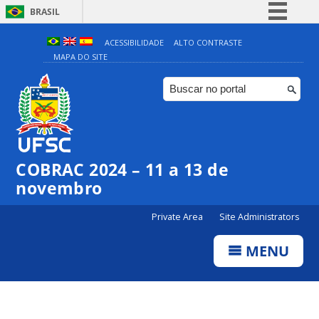
BRASIL
Simplifique!
ACESSIBILIDADE
ALTO CONTRASTE
MAPA DO SITE
Comunica BR
Participe
Acesso à informação
Legislação
Canais
COBRAC 2024 – 11 a 13 de
novembro
Private Area
Site Administrators
MENU